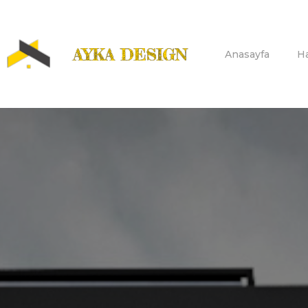
Anasayfa
H