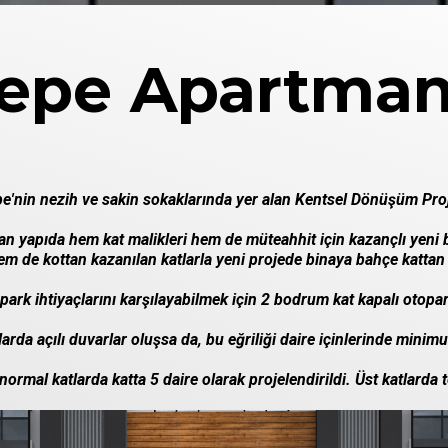
epe Apartman
e'nin nezih ve sakin sokaklarında yer alan Kentsel Dönüşüm Proje
n yapıda hem kat malikleri hem de müteahhit için kazançlı yeni b
 de kottan kazanılan katlarla yeni projede binaya bahçe kattan g
opark ihtiyaçlarını karşılayabilmek için 2 bodrum kat kapalı otopar
arda açılı duvarlar oluşsa da, bu eğriliği daire içinlerinde minim
ormal katlarda katta 5 daire olarak projelendirildi. Üst katlarda t