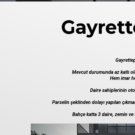
Gayrett
Gayrettep
Mevcut durumunda az katlı ola
Hem imar hem
Daire sahiplerinin ot
Parselin şeklinden dolayı yapılan çıkmal
Bahçe katta 3 daire, zemin ve n