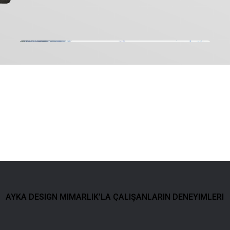
AYKA DESIGN MIMARLIK’LA ÇALIŞANLARIN DENEYIMLERI
terilerimizin Söyledik